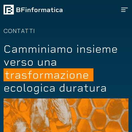
CONTATTI
C
a
m
m
i
n
i
a
m
o
i
n
s
i
e
m
e
v
e
r
s
o
u
n
a
t
r
a
s
f
o
r
m
a
z
i
o
n
e
e
c
o
l
o
g
i
c
a
d
u
r
a
t
u
r
a