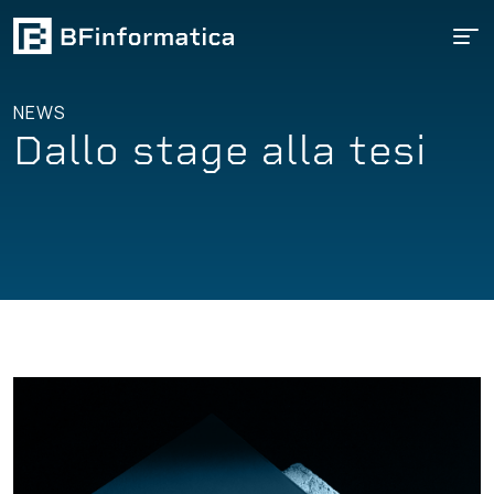
NEWS
D
a
l
l
o
s
t
a
g
e
a
l
l
a
t
e
s
i